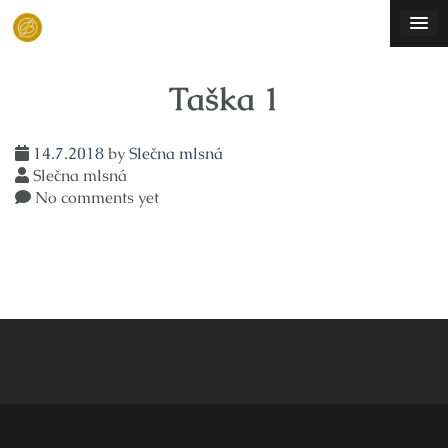
Skip
to
content
Taška 1
14.7.2018
by
Slečna mlsná
Slečna mlsná
No comments yet
Navigace
pro
příspěvek