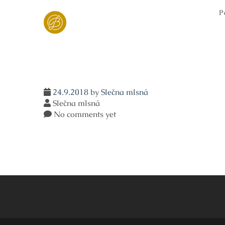
Skip
P
to
content
24.9.2018
by
Slečna mlsná
Slečna mlsná
No comments yet
Navigace
pro
příspěvek