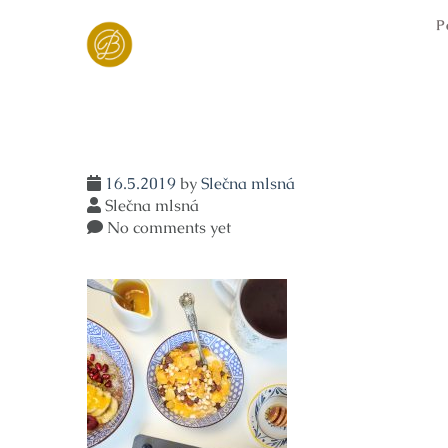
Skip
P
to
content
16.5.2019
by
Slečna mlsná
Slečna mlsná
No comments yet