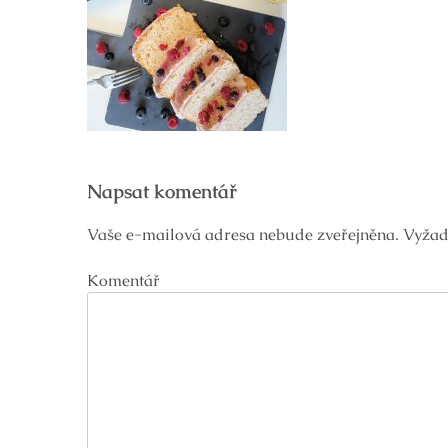
Navigace
Napsat komentář
pro
příspěvek
Vaše e-mailová adresa nebude zveřejněna.
Vyžad
Komentář