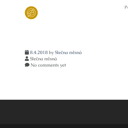
Skip
P
to
content
8.4.2018
by
Slečna mlsná
Slečna mlsná
No comments yet
Navigace
pro
příspěvek