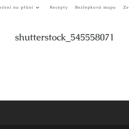
ečení na přání
Recepty
Bezlepková mapa
Ze
shutterstock_545558071