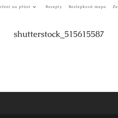
ečení na přání
Recepty
Bezlepková mapa
Ze
shutterstock_515615587