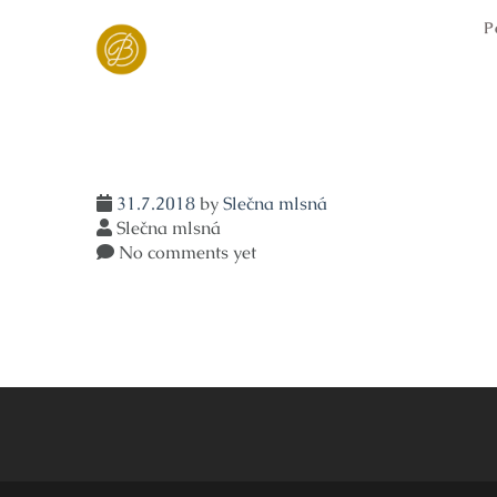
Skip
P
to
content
31.7.2018
by
Slečna mlsná
Slečna mlsná
No comments yet
Navigace
pro
příspěvek