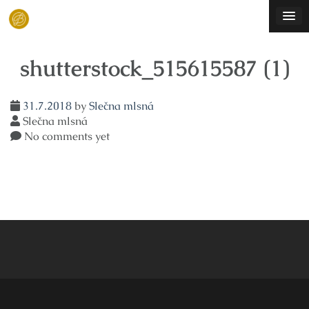
Skip
to
content
shutterstock_515615587 (1)
31.7.2018
by
Slečna mlsná
Slečna mlsná
No comments yet
Navigace
pro
příspěvek