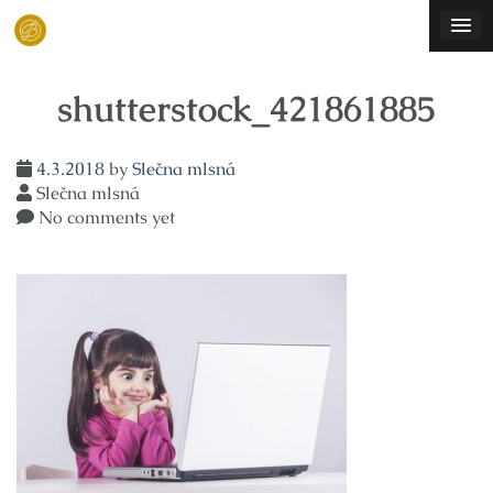
Skip
to
content
shutterstock_421861885
4.3.2018
by
Slečna mlsná
Slečna mlsná
No comments yet