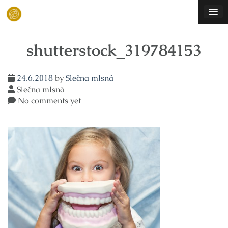
Skip
to
content
shutterstock_319784153
24.6.2018
by
Slečna mlsná
Slečna mlsná
No comments yet