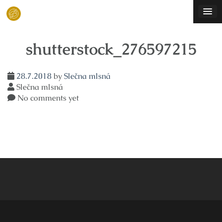
Skip
to
content
shutterstock_276597215
28.7.2018
by
Slečna mlsná
Slečna mlsná
No comments yet
Navigace
pro
příspěvek