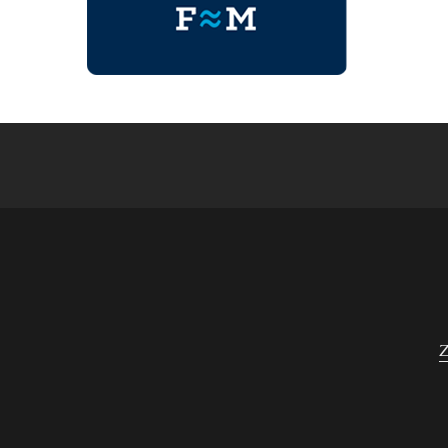
Navigace
pro
příspěvek
Z