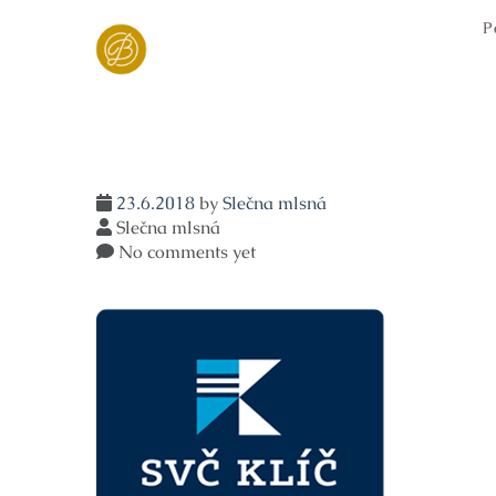
Skip
P
to
content
23.6.2018
by
Slečna mlsná
Slečna mlsná
No comments yet