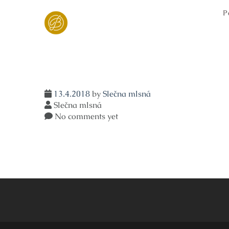
Skip
P
to
content
13.4.2018
by
Slečna mlsná
Slečna mlsná
No comments yet
Navigace
pro
příspěvek