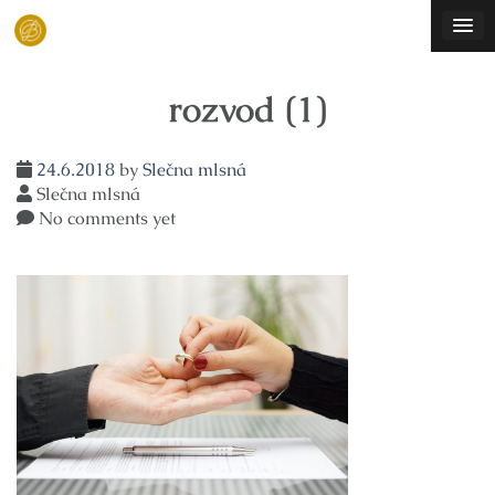
Skip
to
content
rozvod (1)
24.6.2018
by
Slečna mlsná
Slečna mlsná
No comments yet