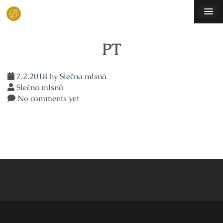
Skip
to
content
PT
7.2.2018
by
Slečna mlsná
Slečna mlsná
No comments yet
Navigace
pro
příspěvek