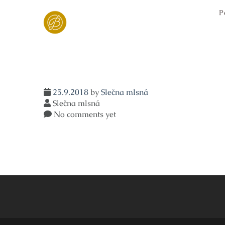
Skip
P
to
content
25.9.2018
by
Slečna mlsná
Slečna mlsná
No comments yet
Navigace
pro
příspěvek