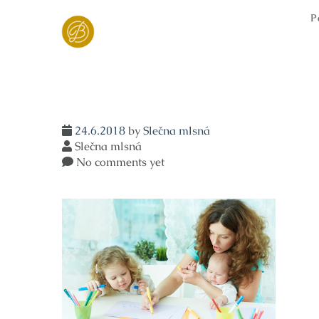
Skip
P
to
content
24.6.2018
by
Slečna mlsná
Slečna mlsná
No comments yet