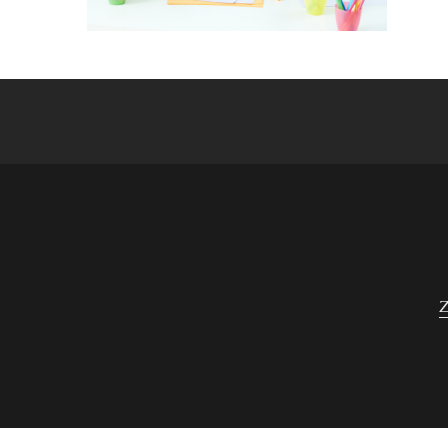
Navigace
pro
příspěvek
Z