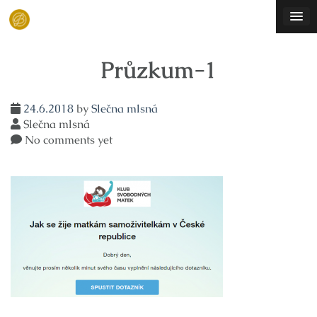
Skip
to
content
Průzkum-1
24.6.2018
by
Slečna mlsná
Slečna mlsná
No comments yet