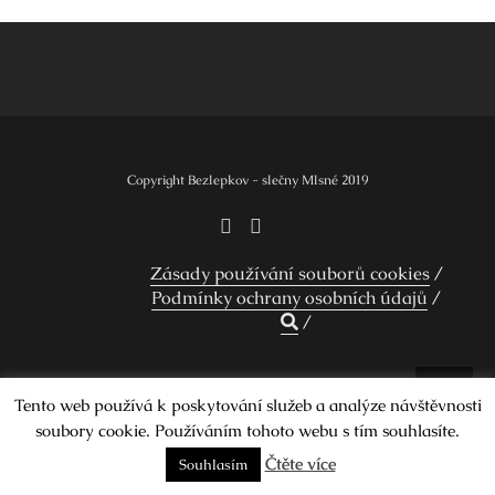
Navigace
pro
příspěvek
Copyright Bezlepkov - slečny Mlsné 2019
Zásady používání souborů cookies
Podmínky ochrany osobních údajů
Design by Smartcat
Tento web používá k poskytování služeb a analýze návštěvnosti
soubory cookie. Používáním tohoto webu s tím souhlasíte.
Čtěte více
Souhlasím