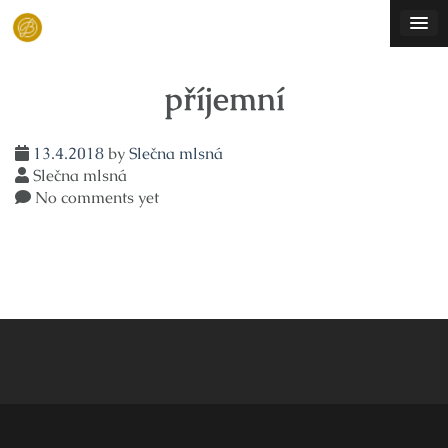
Skip
to
content
příjemní
13.4.2018
by
Slečna mlsná
Slečna mlsná
No comments yet
Navigace
pro
příspěvek