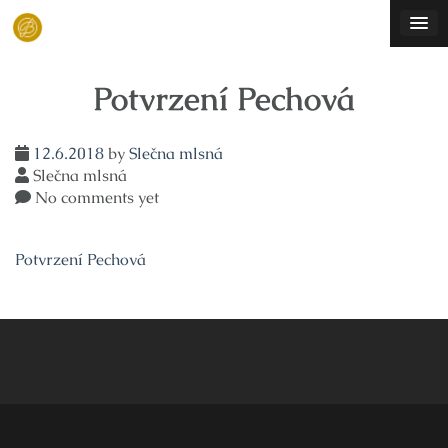
Skip
to
content
Potvrzení Pechová
12.6.2018
by
Slečna mlsná
Slečna mlsná
No comments yet
Potvrzení Pechová
Navigace
pro
příspěvek