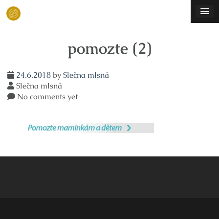
Skip
to
content
pomozte (2)
24.6.2018
by
Slečna mlsná
Slečna mlsná
No comments yet
Navigace
pro
příspěvek