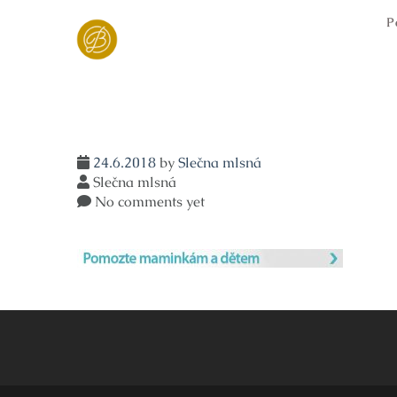
Skip
P
to
content
24.6.2018
by
Slečna mlsná
Slečna mlsná
No comments yet
Navigace
pro
příspěvek