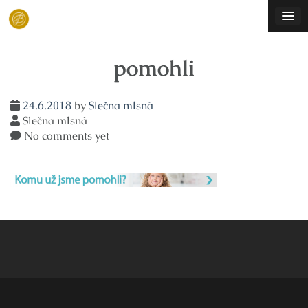
Skip
to
content
pomohli
24.6.2018
by
Slečna mlsná
Slečna mlsná
No comments yet
Navigace
pro
příspěvek