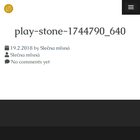
Skip
to
content
play-stone-1744790_640
19.2.2018
by
Slečna mlsná
Slečna mlsná
No comments yet
Navigace
pro
příspěvek