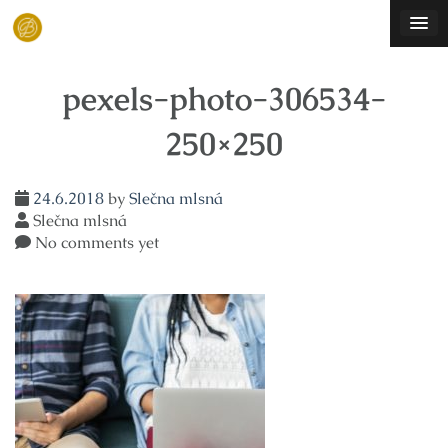
Skip
to
content
pexels-photo-306534-
250×250
24.6.2018
by
Slečna mlsná
Slečna mlsná
No comments yet