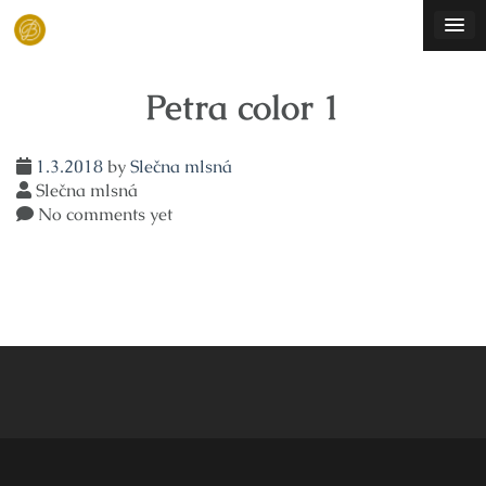
Skip
to
content
Petra color 1
1.3.2018
by
Slečna mlsná
Slečna mlsná
No comments yet
Navigace
pro
příspěvek