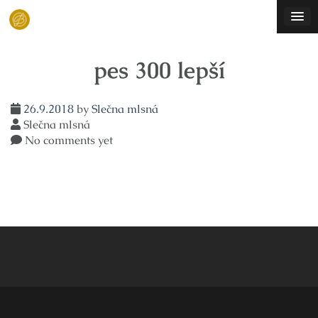
Skip
to
content
pes 300 lepší
26.9.2018
by
Slečna mlsná
Slečna mlsná
No comments yet
Navigace
pro
příspěvek