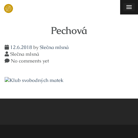
Skip
to
content
Pechová
12.6.2018
by
Slečna mlsná
Slečna mlsná
No comments yet
Navigace
pro
příspěvek