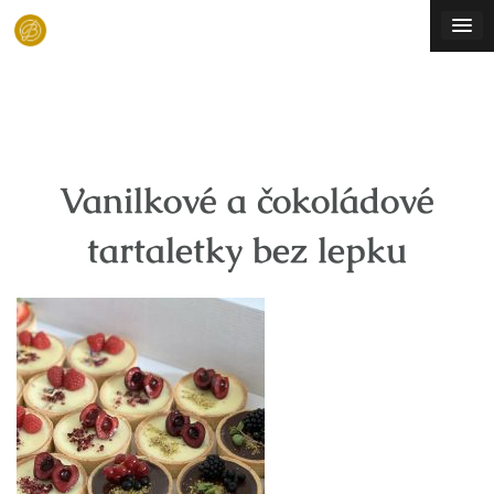
Skip
to
content
Vanilkové a čokoládové
tartaletky bez lepku