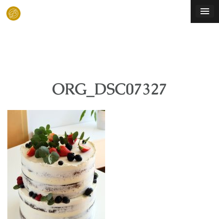
Skip
to
content
ORG_DSC07327