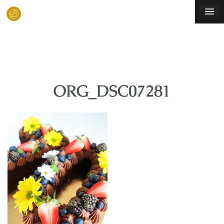
Skip
to
content
ORG_DSC07281