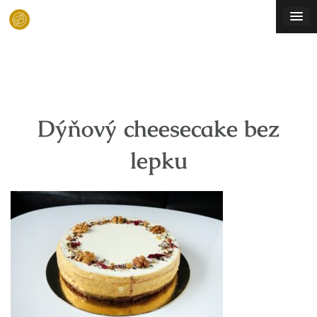
Skip
to
content
Dýňový cheesecake bez
lepku