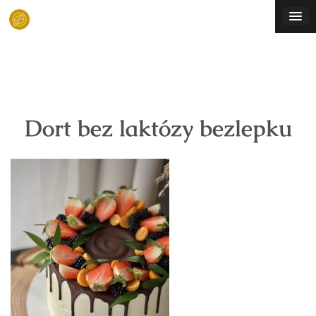
Skip
to
content
Dort bez laktózy bezlepku