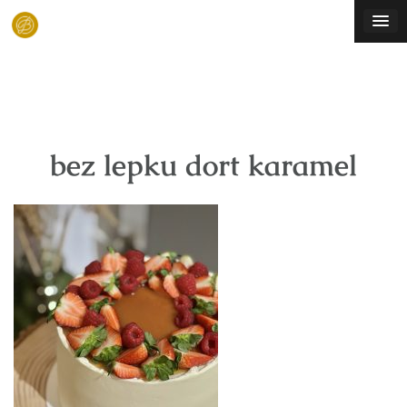
Skip
to
content
bez lepku dort karamel