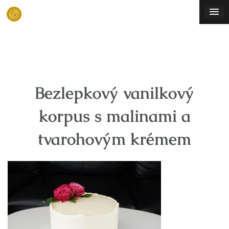
Skip
to
content
Bezlepkový vanilkový
korpus s malinami a
tvarohovým krémem