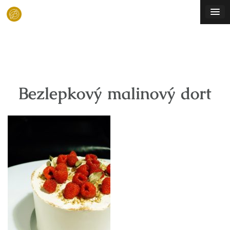
Skip
to
content
Bezlepkový malinový dort