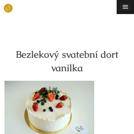
Skip
to
content
Bezlekový svatební dort
vanilka