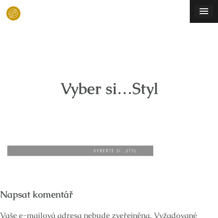
Skip
to
content
Vyber si…Styl
Napsat komentář
Vaše e-mailová adresa nebude zveřejněna.
Vyžadované