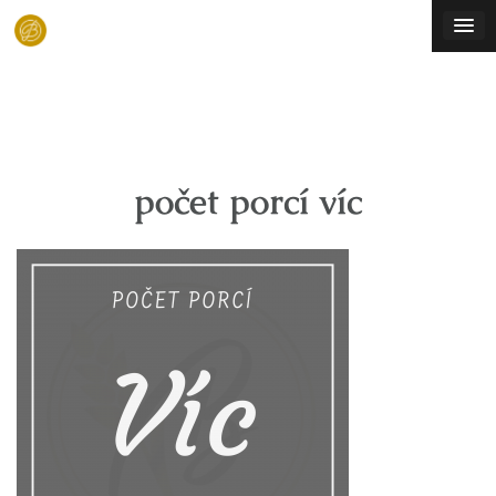
Skip
to
content
počet porcí víc