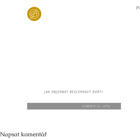
Skip
P
to
content
Napsat komentář