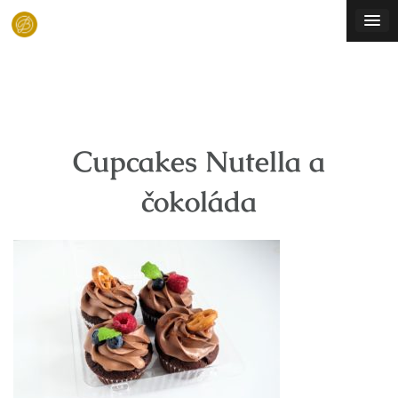
Skip
to
content
Cupcakes Nutella a
čokoláda