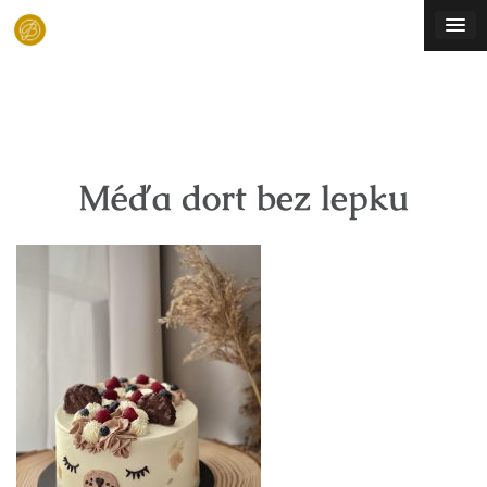
Skip
to
content
Méďa dort bez lepku