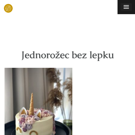
Skip
to
content
Jednorožec bez lepku