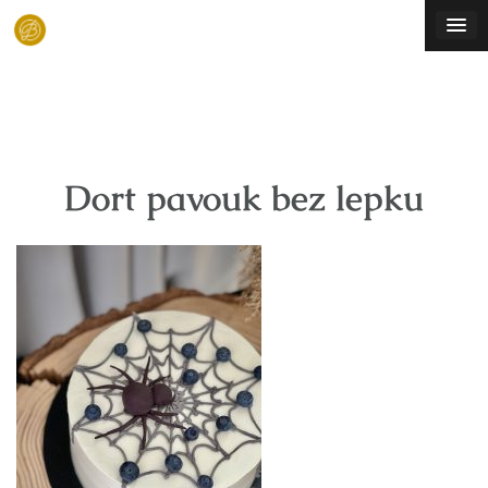
Skip
to
content
Dort pavouk bez lepku