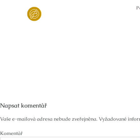
Skip
P
to
content
Napsat komentář
Vaše e-mailová adresa nebude zveřejněna.
Vyžadované infor
Komentář