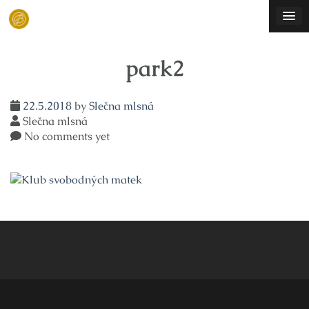
Skip
to
content
park2
22.5.2018
by
Slečna mlsná
Slečna mlsná
No comments yet
Navigace
pro
příspěvek