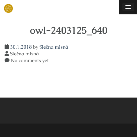
Skip
to
content
owl-2403125_640
30.1.2018
by
Slečna mlsná
Slečna mlsná
No comments yet
Navigace
pro
příspěvek