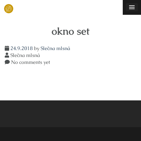
Skip
to
content
okno set
24.9.2018
by
Slečna mlsná
Slečna mlsná
No comments yet
Navigace
pro
příspěvek