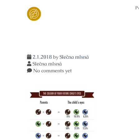
Skip
P
to
content
2.1.2018
by
Slečna mlsná
Slečna mlsná
No comments yet