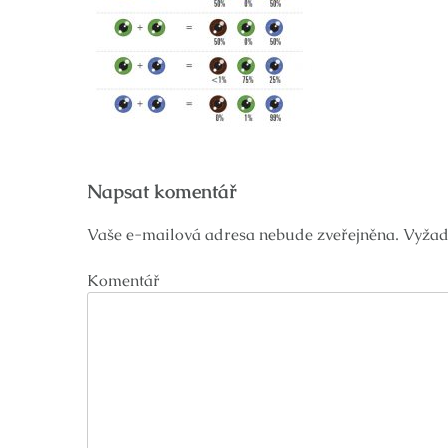
Navigace
Napsat komentář
pro
příspěvek
Vaše e-mailová adresa nebude zveřejněna.
Vyžad
Komentář