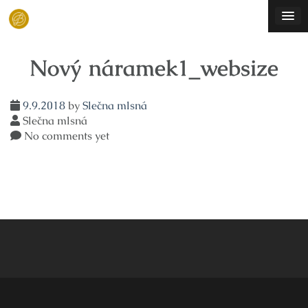
Skip
to
content
Nový náramek1_websize
9.9.2018
by
Slečna mlsná
Slečna mlsná
No comments yet
Navigace
pro
příspěvek