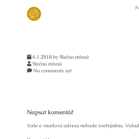
Skip
P
to
content
6.1.2018
by
Slečna mlsná
Slečna mlsná
No comments yet
Navigace
Napsat komentář
pro
příspěvek
Vaše e-mailová adresa nebude zveřejněna.
Vyžad