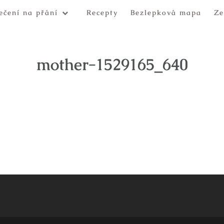
ečení na přání
Recepty
Bezlepková mapa
Ze
mother-1529165_640