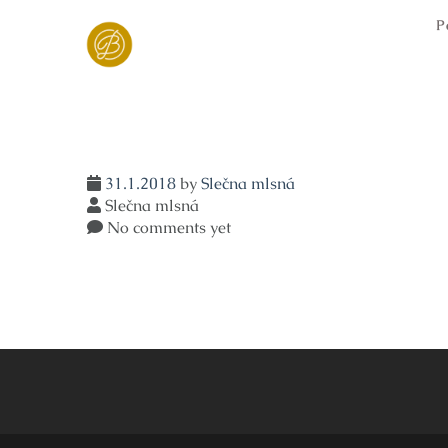
Skip
P
to
content
31.1.2018
by
Slečna mlsná
Slečna mlsná
No comments yet
Navigace
pro
příspěvek